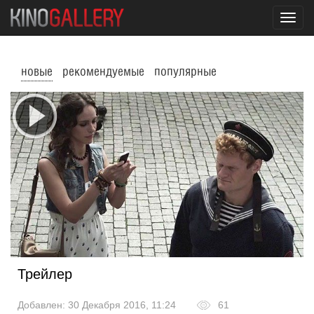
Toggl
navig
новые
рекомендуемые
популярные
Трейлер
Добавлен: 30 Декабря 2016, 11:24
61