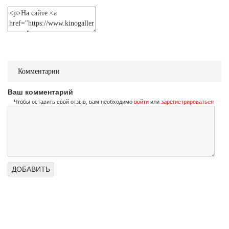
Не стучи дважды
Don't Knock Twice
Трейлер (на украинском)
Не стучи дважды
Комментарии
Don't Knock Twice
Трейлер (на русском)
Ваш комментарий
Чтобы оставить свой отзыв, вам необходимо
войти
или
зарегистрироваться