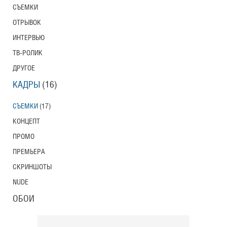
СЪЕМКИ
Тони Эрдманн
ОТРЫВОК
Toni Erdmann
Американский трейлер
ИНТЕРВЬЮ
ТВ-РОЛИК
ДРУГОЕ
Вурдалаки
КАДРЫ
(16)
Трейлер
СЪЕМКИ
(17)
КОНЦЕПТ
ПРОМО
Защитники
Трейлер
ПРЕМЬЕРА
СКРИНШОТЫ
NUDE
Лунный свет
ОБОИ
Moonlight
Трейлер (на русском языке)