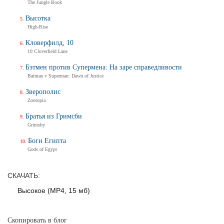
The Jungle Book
Трейлер
Высотка
High-Rise
Кловерфилд, 10
Балерина
10 Cloverfield Lane
Ballerina
Тизер-трейлер (на русском)
Бэтмен против Супермена: На заре справедливости
Batman v Superman: Dawn of Justice
Зверополис
Zootopia
Балерина
Ballerina
Братья из Гримсби
Grimsby
Тизер-трейлер
Боги Египта
Gods of Egypt
Дух балтийский
СКАЧАТЬ:
Трейлер
Высокое (MP4, 15 мб)
Скопировать в блог