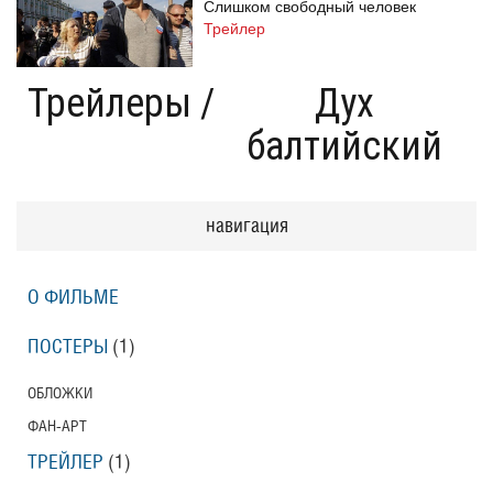
Слишком свободный человек
Трейлер
Трейлеры
/
Дух
балтийский
Одноклассницы: Новый поворот
Трейлер
навигация
Призраки Элоиз
Eloise
О ФИЛЬМЕ
Трейлер (на русском языке)
ПОСТЕРЫ
(1)
Призраки Элоиз
ОБЛОЖКИ
Eloise
ФАН-АРТ
Трейлер
ТРЕЙЛЕР
(1)