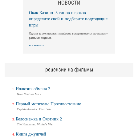
НОВОСТИ
Окак Казино: 5 типов игроков —
Длинная ночь, короткое утро
определите свой и подберите подходящие
Long Nights Short Mornings
игры
Трейлер
Одна и та же игровая платформа воспринимается по-разному
разными людьми.
все новости...
Балерина
Ballerina
Трейлер (на русском)
рецензии на фильмы
Иллюзия обмана 2
Балерина
Now You See Me 2
Ballerina
Первый мститель: Противостояние
Трейлер №2
Captain America: Civil War
Белоснежка и Охотник 2
The Huntsman: Winter's War
Балерина
Книга джунглей
Ballerina