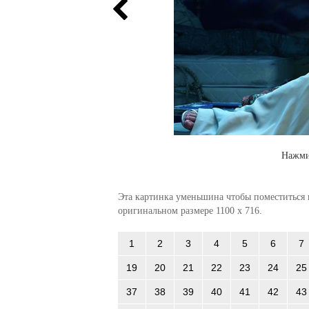
Нажми
Эта картинка уменьшина чтобы поместиться в
оригинальном размере 1100 x 716.
1
2
3
4
5
6
7
19
20
21
22
23
24
25
37
38
39
40
41
42
43