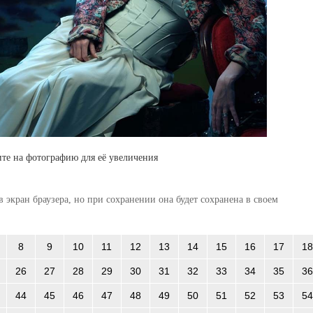
те на фотографию для её увеличения
 экран браузера, но при сохранении она будет сохранена в своем
8
9
10
11
12
13
14
15
16
17
18
26
27
28
29
30
31
32
33
34
35
36
44
45
46
47
48
49
50
51
52
53
54