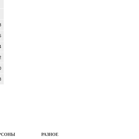
8
6
4
2
0
8
РСОНЫ
РАЗНОЕ