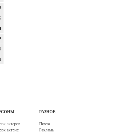
8
6
4
2
0
8
РСОНЫ
РАЗНОЕ
сок актеров
Почта
сок актрис
Реклама