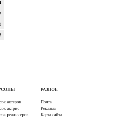
4
2
0
8
РСОНЫ
РАЗНОЕ
сок актеров
Почта
сок актрис
Реклама
сок режиссеров
Карта сайта