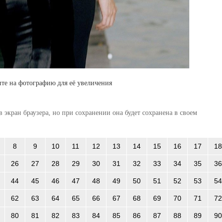
те на фотографию для её увеличения
 экран браузера, но при сохранении она будет сохранена в своем
8
9
10
11
12
13
14
15
16
17
18
26
27
28
29
30
31
32
33
34
35
36
44
45
46
47
48
49
50
51
52
53
54
62
63
64
65
66
67
68
69
70
71
72
80
81
82
83
84
85
86
87
88
89
90