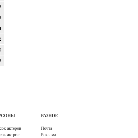
8
6
4
2
0
8
РСОНЫ
РАЗНОЕ
сок актеров
Почта
сок актрис
Реклама