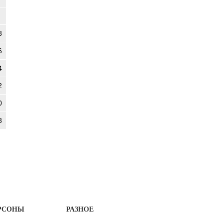
8
6
4
2
0
8
РСОНЫ
РАЗНОЕ