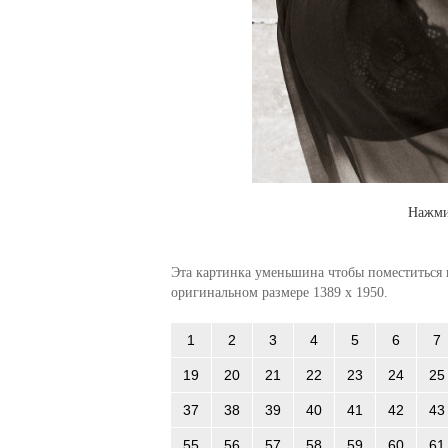
Нажми
Эта картинка уменьшина чтобы поместиться в
оригинальном размере 1389 x 1950.
1
2
3
4
5
6
7
19
20
21
22
23
24
25
37
38
39
40
41
42
43
55
56
57
58
59
60
61