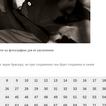
те на фотографию для её увеличения
 экран браузера, но при сохранении она будет сохранена в своем
8
9
10
11
12
13
14
15
16
17
18
26
27
28
29
30
31
32
33
34
35
36
44
45
46
47
48
49
50
51
52
53
54
62
63
64
65
66
67
68
69
70
71
72