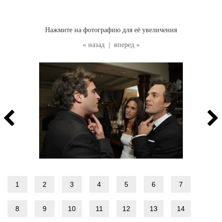
Нажмите на фотографию для её увеличения
« назад
|
вперед »
1
2
3
4
5
6
7
8
9
10
11
12
13
14