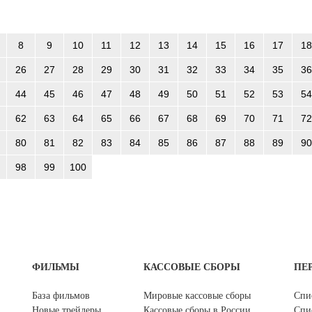
8
9
10
11
12
13
14
15
16
17
18
26
27
28
29
30
31
32
33
34
35
36
44
45
46
47
48
49
50
51
52
53
54
62
63
64
65
66
67
68
69
70
71
72
80
81
82
83
84
85
86
87
88
89
90
98
99
100
ФИЛЬМЫ
КАССОВЫЕ СБОРЫ
ПЕ
База фильмов
Мировые кассовые сборы
Спи
Новые трейлеры
Кассовые сборы в России
Спи