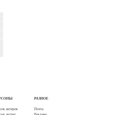
РСОНЫ
РАЗНОЕ
сок актеров
Почта
сок актрис
Реклама