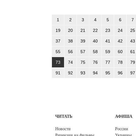
1
2
3
4
5
6
7
19
20
21
22
23
24
25
37
38
39
40
41
42
43
55
56
57
58
59
60
61
73
74
75
76
77
78
79
91
92
93
94
95
96
97
ЧИТАТЬ
АФИША
Новости
России
Рецензии на фильмы
Украины