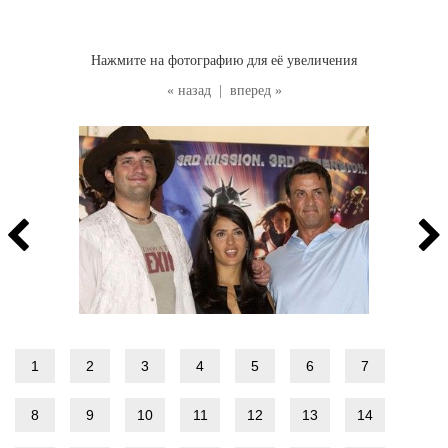
Нажмите на фотографию для её увеличения
« назад
|
вперед »
1
2
3
4
5
6
7
8
9
10
11
12
13
14