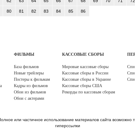
62
63
64
65
66
67
68
69
70
71
72
80
81
82
83
84
85
86
ФИЛЬМЫ
КАССОВЫЕ СБОРЫ
ПЕ
База фильмов
Мировые кассовые сборы
Спи
Новые трейлеры
Кассовые сборы в России
Спи
Постеры к фильмам
Кассовые сборы в Украине
Спи
а
Кадры из фильмов
Кассовые сборы США
Обои из фильмов
Рекорды по кассовым сборам
Обои с актерами
олное или частичное использование материалов сайта возможно т
гиперссылки