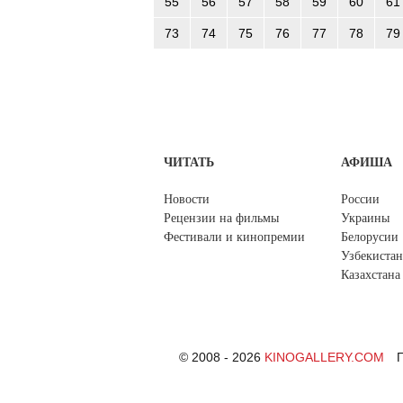
55
56
57
58
59
60
61
73
74
75
76
77
78
79
ЧИТАТЬ
АФИША
Новости
России
Рецензии на фильмы
Украины
Фестивали и кинопремии
Белорусии
Узбекистан
Казахстана
© 2008 - 2026
KINOGALLERY.COM
П