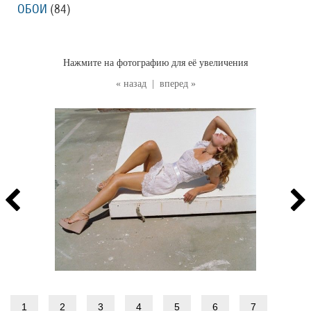
ОБОИ
(84
)
Нажмите на фотографию для её увеличения
« назад
|
вперед »
1
2
3
4
5
6
7