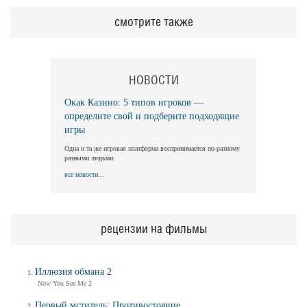
смотрите также
НОВОСТИ
Окак Казино: 5 типов игроков —
определите свой и подберите подходящие
игры
Одна и та же игровая платформа воспринимается по-разному
разными людьми.
все новости...
рецензии на фильмы
Иллюзия обмана 2
Now You See Me 2
Первый мститель: Противостояние