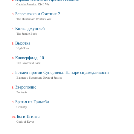
Captain America: Civil War
Белоснежка и Охотник 2
The Huntsman: Winter's War
Книга джунглей
The Jungle Book
Высотка
High-Rise
Кловерфилд, 10
10 Cloverfield Lane
Бэтмен против Супермена: На заре справедливости
Batman v Superman: Dawn of Justice
Зверополис
Zootopia
Братья из Гримсби
Grimsby
Боги Египта
Gods of Egypt