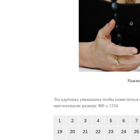
Нажми
Эта картинка уменьшина чтобы поместиться в
оригинальном размере 900 x 1334.
1
2
3
4
5
6
7
19
20
21
22
23
24
25