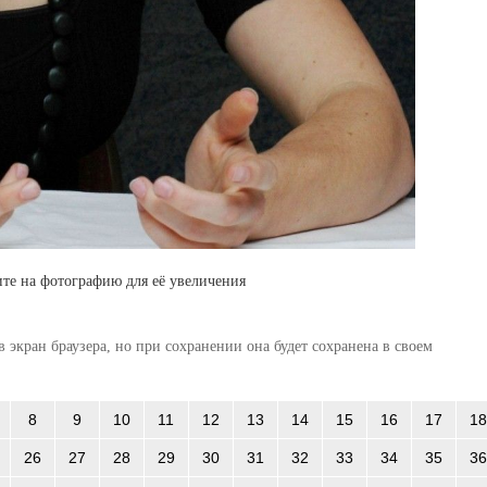
те на фотографию для её увеличения
 экран браузера, но при сохранении она будет сохранена в своем
8
9
10
11
12
13
14
15
16
17
18
26
27
28
29
30
31
32
33
34
35
36