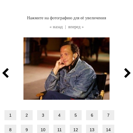
Нажмите на фотографию для её увеличения
« назад
|
вперед »
1
2
3
4
5
6
7
8
9
10
11
12
13
14