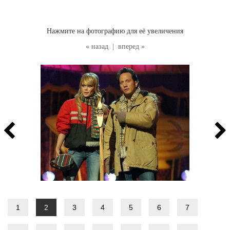
Нажмите на фотографию для её увеличения
« назад
|
вперед »
1
2
3
4
5
6
7