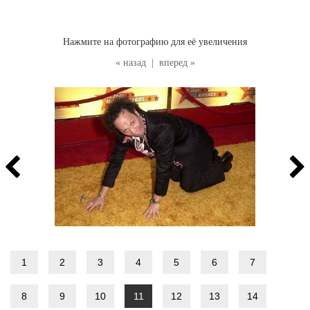
Нажмите на фотографию для её увеличения
« назад
|
вперед »
1
2
3
4
5
6
7
8
9
10
11
12
13
14