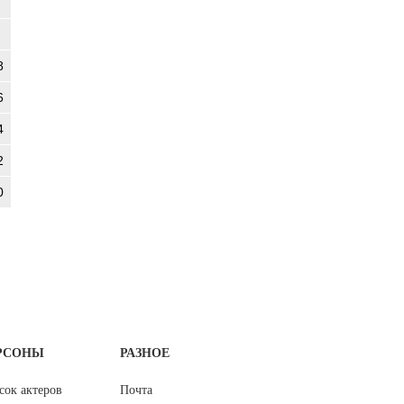
8
6
4
2
0
РСОНЫ
РАЗНОЕ
сок актеров
Почта