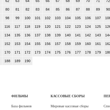
62
63
64
65
66
67
68
69
70
71
72
80
81
82
83
84
85
86
87
88
89
90
98
99
100
101
102
103
104
105
106
107
10
116
117
118
119
120
121
122
123
124
125
12
3
134
135
136
137
138
139
140
141
142
143
14
1
152
153
154
155
156
157
158
159
160
161
16
9
170
171
172
173
174
175
176
177
178
179
18
7
188
189
190
ФИЛЬМЫ
КАССОВЫЕ СБОРЫ
ПЕ
База фильмов
Мировые кассовые сборы
Спи