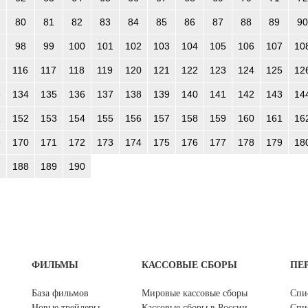
80
81
82
83
84
85
86
87
88
89
90
98
99
100
101
102
103
104
105
106
107
10
116
117
118
119
120
121
122
123
124
125
12
3
134
135
136
137
138
139
140
141
142
143
14
1
152
153
154
155
156
157
158
159
160
161
16
9
170
171
172
173
174
175
176
177
178
179
18
7
188
189
190
ФИЛЬМЫ
КАССОВЫЕ СБОРЫ
ПЕ
База фильмов
Мировые кассовые сборы
Спи
Новые трейлеры
Кассовые сборы в России
Спи