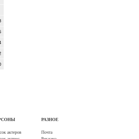
8
6
4
2
0
РСОНЫ
РАЗНОЕ
сок актеров
Почта
сок актрис
Реклама