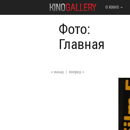
О КИНО
Фото:
Главная
« назад
|
вперед »