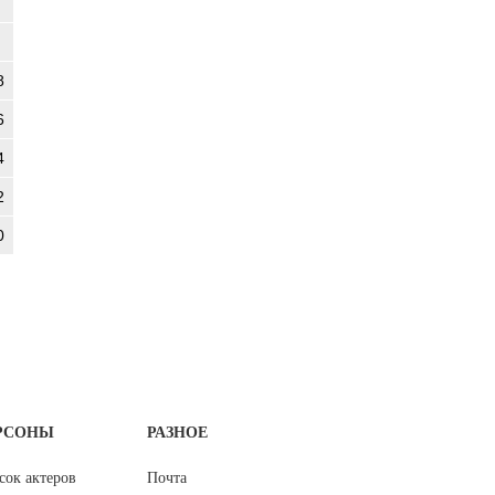
8
6
4
2
0
РСОНЫ
РАЗНОЕ
сок актеров
Почта