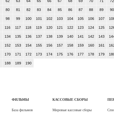
62
63
64
65
66
67
68
69
70
71
72
80
81
82
83
84
85
86
87
88
89
90
98
99
100
101
102
103
104
105
106
107
10
116
117
118
119
120
121
122
123
124
125
12
3
134
135
136
137
138
139
140
141
142
143
14
1
152
153
154
155
156
157
158
159
160
161
16
9
170
171
172
173
174
175
176
177
178
179
18
7
188
189
190
ФИЛЬМЫ
КАССОВЫЕ СБОРЫ
ПЕ
База фильмов
Мировые кассовые сборы
Спи