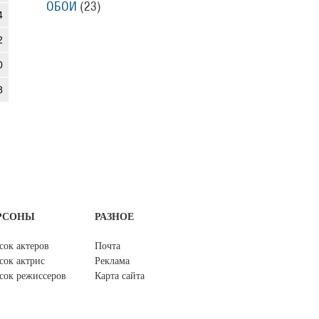
ОБОИ
(23)
4
2
0
8
РСОНЫ
РАЗНОЕ
сок актеров
Почта
сок актрис
Реклама
сок режиссеров
Карта сайта