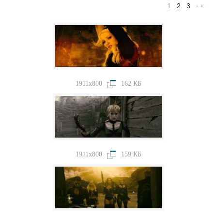
1
2
3
1911x800
162 КБ
1911x800
159 КБ