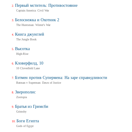
Первый мститель: Противостояние
Captain America: Civil War
Белоснежка и Охотник 2
The Huntsman: Winter's War
Книга джунглей
The Jungle Book
Высотка
High-Rise
Кловерфилд, 10
10 Cloverfield Lane
Бэтмен против Супермена: На заре справедливости
Batman v Superman: Dawn of Justice
Зверополис
Zootopia
Братья из Гримсби
Grimsby
Боги Египта
Gods of Egypt