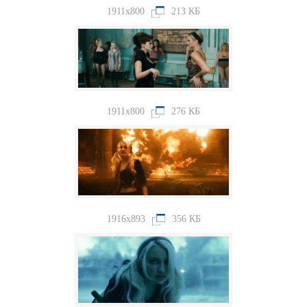
1911x800
213 КБ
1911x800
276 КБ
1916x893
356 КБ