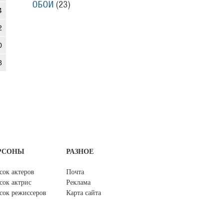
ОБОИ
(23)
4
2
0
8
РСОНЫ
РАЗНОЕ
сок актеров
Почта
сок актрис
Реклама
сок режиссеров
Карта сайта