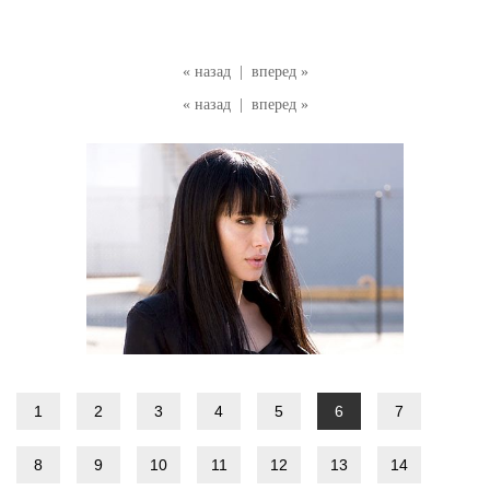
« назад
|
вперед »
« назад
|
вперед »
1
2
3
4
5
6
7
8
9
10
11
12
13
14