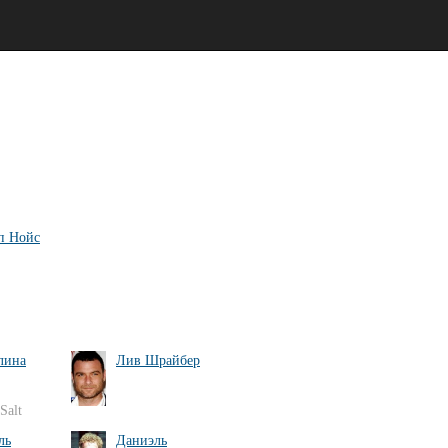
п Нойс
лина
Лив Шрайбер
Salt
ль
Даниэль