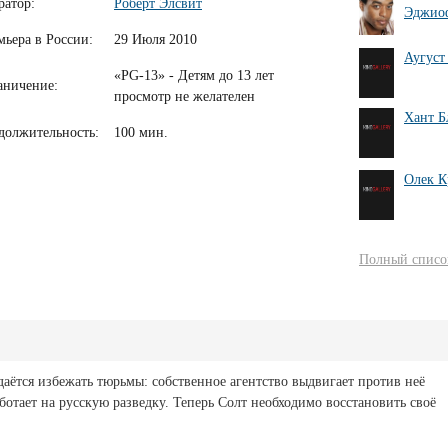
ратор:
Роберт Элсвит
Эджио
мьера в России:
29 Июля 2010
Аугуст
«PG-13» - Детям до 13 лет
аничение:
просмотр не желателен
Хант Б
должительность:
100 мин.
Олек К
Полный список
аётся избежать тюрьмы: собственное агентство выдвигает против неё
ботает на русскую разведку. Теперь Солт необходимо восстановить своё