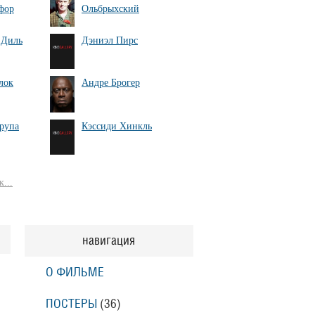
фор
Ольбрыхский
 Диль
Дэниэл Пирс
лок
Андре Брогер
рупа
Кэссиди Хинкль
...
навигация
О ФИЛЬМЕ
ПОСТЕРЫ
(36)