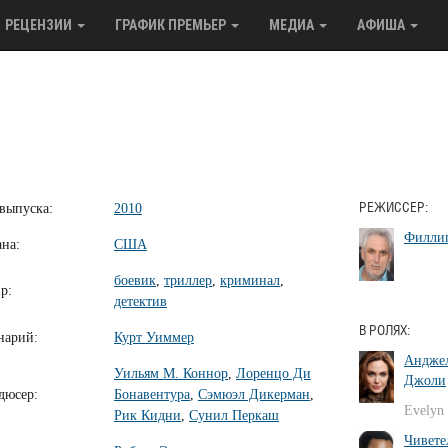
РЕЦЕНЗИИ
ГРАФИК ПРЕМЬЕР
МЕДИА
АФИША
 выпуска:
2010
РЕЖИССЕР:
Филли
ана:
США
боевик
,
триллер
,
криминал
,
р:
детектив
В РОЛЯХ:
нарий:
Курт Уиммер
Андже
Уильям М. Коннор
,
Лоренцо Ди
Джоли
дюсер:
Бонавентура
,
Сэмюэл Дикерман
,
Evelyn 
Рик Кидни
,
Сунил Перкаш
Чивете