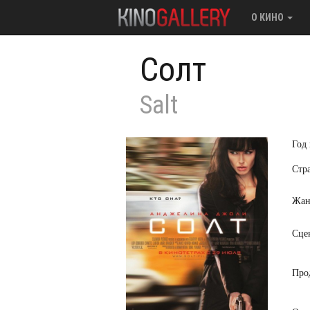
О КИНО
Солт
Salt
Год
Стр
Жан
Сце
Про