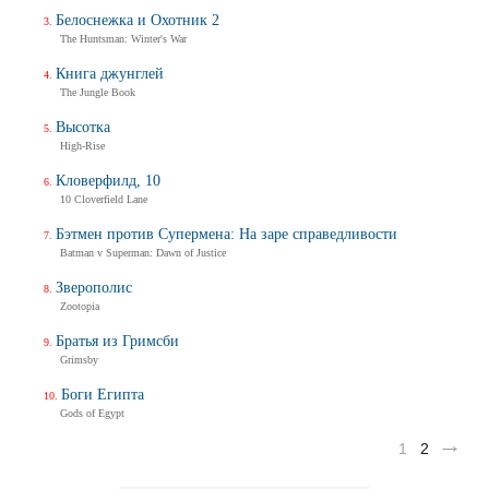
Белоснежка и Охотник 2
The Huntsman: Winter's War
Книга джунглей
The Jungle Book
Высотка
High-Rise
Кловерфилд, 10
10 Cloverfield Lane
Бэтмен против Супермена: На заре справедливости
Batman v Superman: Dawn of Justice
Зверополис
Zootopia
Братья из Гримсби
Grimsby
Боги Египта
Gods of Egypt
1
2