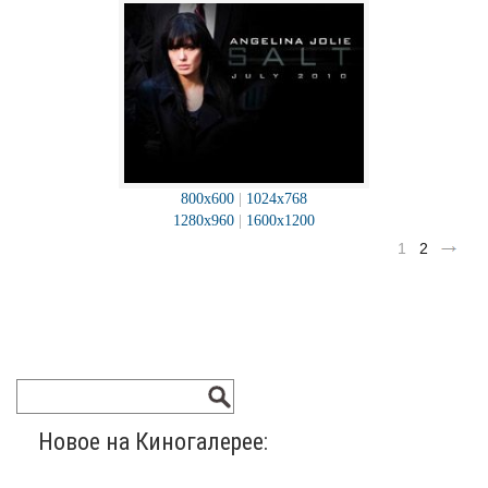
800x600
|
1024x768
1280x960
|
1600x1200
1
2
Новое на Киногалерее: