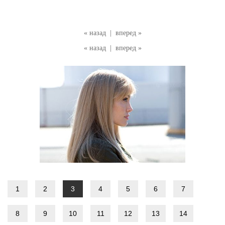
« назад
|
вперед »
« назад
|
вперед »
1
2
3
4
5
6
7
8
9
10
11
12
13
14