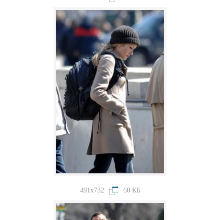
491x732
60 КБ