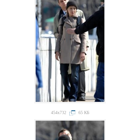
454x732
65 КБ