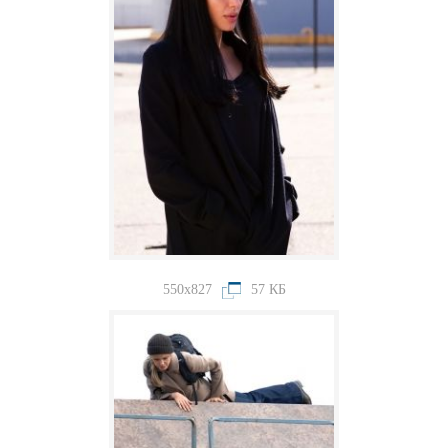
550x827
57 КБ