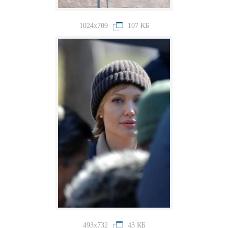
1024x709
107 КБ
493x732
43 КБ