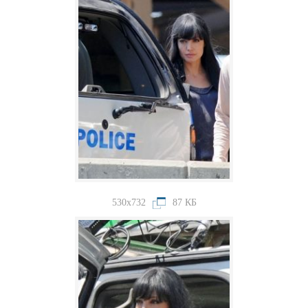
530x732
87 КБ