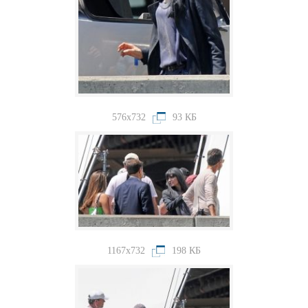
576x732
93 КБ
1167x732
198 КБ