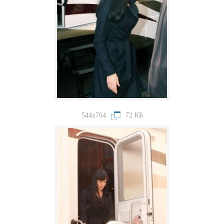
544x764
72 КБ