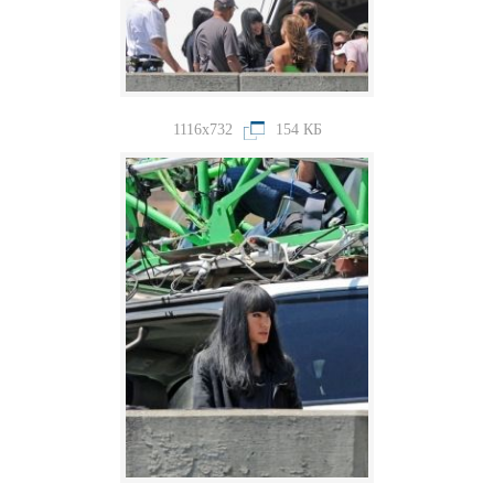
1116x732
154 КБ