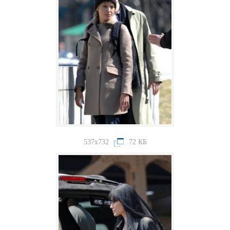
537x732
72 КБ