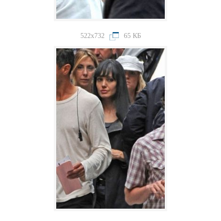
522x732
65 КБ