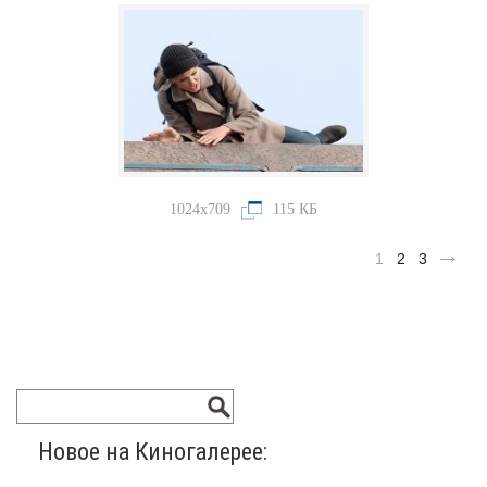
1024x709
115 КБ
1
2
3
Новое на Киногалерее: