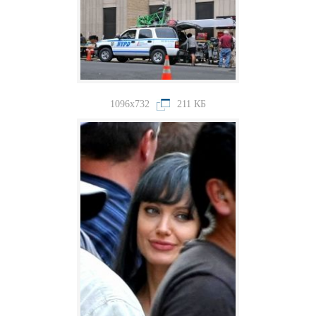
1096x732
211 КБ