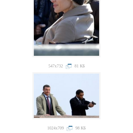
547x732
81 КБ
1024x709
98 КБ