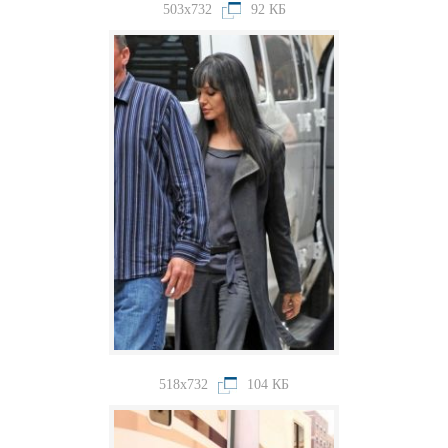
503x732
92 КБ
518x732
104 КБ