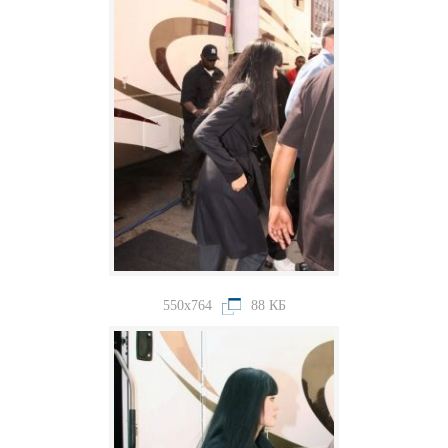
550x764
88 КБ