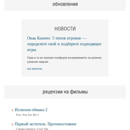
обновления
НОВОСТИ
Окак Казино: 5 типов игроков —
определите свой и подберите подходящие
игры
Одна и та же игровая платформа воспринимается по-разному
разными людьми.
все новости...
рецензии на фильмы
Иллюзия обмана 2
Now You See Me 2
Первый мститель: Противостояние
Captain America: Civil War