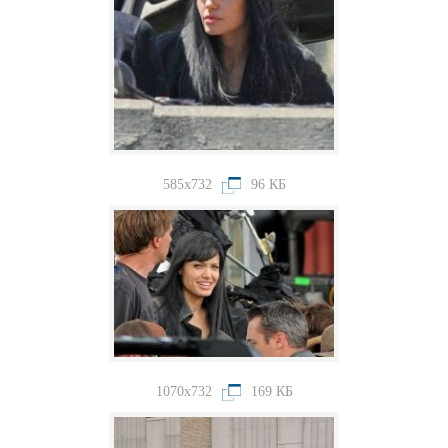
585x732
96 КБ
1070x732
169 КБ