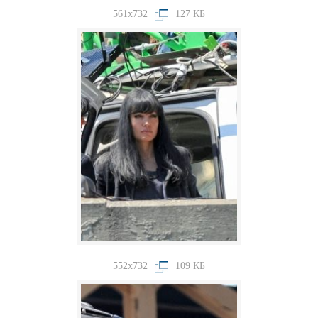
561x732
127 КБ
552x732
109 КБ