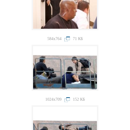
584x764
71 КБ
1024x709
152 КБ