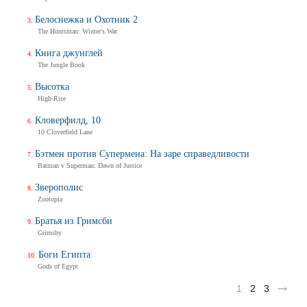
Белоснежка и Охотник 2
The Huntsman: Winter's War
Книга джунглей
The Jungle Book
Высотка
High-Rise
Кловерфилд, 10
10 Cloverfield Lane
Бэтмен против Супермена: На заре справедливости
Batman v Superman: Dawn of Justice
Зверополис
Zootopia
Братья из Гримсби
Grimsby
Боги Египта
Gods of Egypt
1
2
3