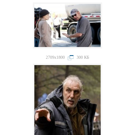
2709x1800
300 КБ