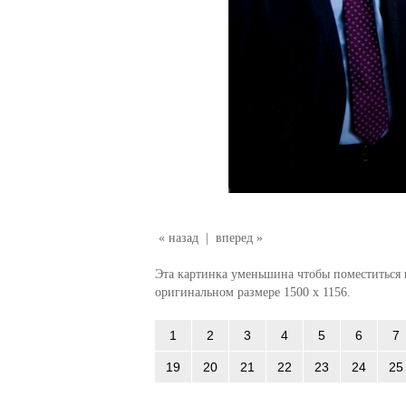
« назад
|
вперед »
Эта картинка уменьшина чтобы поместиться в
оригинальном размере 1500 x 1156.
1
2
3
4
5
6
7
19
20
21
22
23
24
25