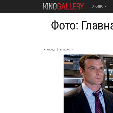
О КИНО
Фото: Главн
« назад
|
вперед »