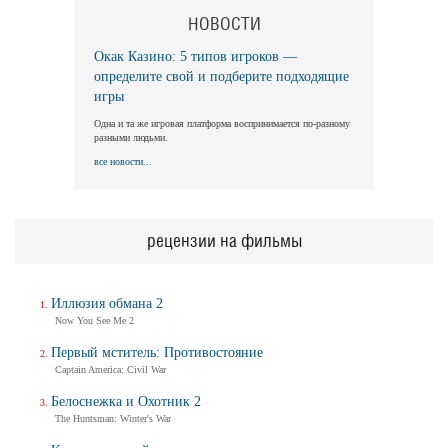
НОВОСТИ
Окак Казино: 5 типов игроков —
определите свой и подберите подходящие
игры
Одна и та же игровая платформа воспринимается по-разному
разными людьми.
все новости...
рецензии на фильмы
Иллюзия обмана 2
Now You See Me 2
Первый мститель: Противостояние
Captain America: Civil War
Белоснежка и Охотник 2
The Huntsman: Winter's War