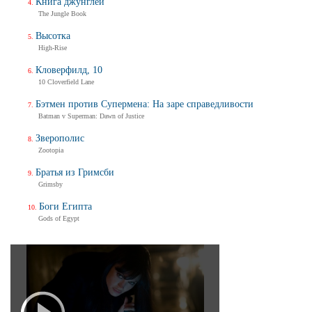
Книга джунглей
The Jungle Book
Высотка
High-Rise
Кловерфилд, 10
10 Cloverfield Lane
Бэтмен против Супермена: На заре справедливости
Batman v Superman: Dawn of Justice
Зверополис
Zootopia
Братья из Гримсби
Grimsby
Боги Египта
Gods of Egypt