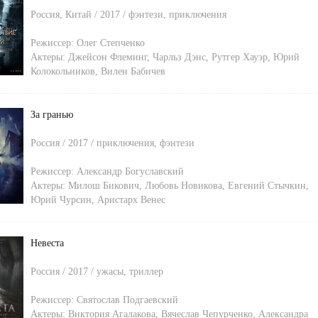
Россия, Китай / 2017 / фэнтези, приключения
Режиссер:
Олег Степченко
Актеры:
Джейсон Флеминг
,
Чарльз Дэнс
,
Рутгер Хауэр
,
Юрий
Колокольников
,
Вилен Бабичев
За гранью
Россия / 2017 / приключения, фэнтези
Режиссер:
Александр Богуславский
Актеры:
Милош Бикович
,
Любовь Новикова
,
Евгений Стычкин
,
Юрий Чурсин
,
Аристарх Венес
Невеста
Россия / 2017 / ужасы, триллер
Режиссер:
Святослав Подгаевский
Актеры:
Виктория Агалакова
,
Вячеслав Чепурченко
,
Александра