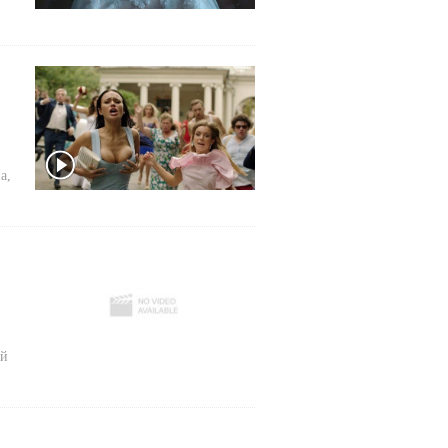
а
,
ей