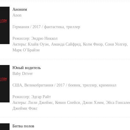
Аноним
Anon
Германия / 2017 / фантастика, триллер
Режиссер:
Эндрю Никкол
Актеры:
Клайв Оуэн
,
Аманда Сайфред
,
Колм Фиор
,
Соня Уолгер
,
Марк О’Брайэн
Юный водитель
Baby Driver
США, Великобритания / 2017 / боевик, триллер, криминал
Режиссер:
Эдгар Райт
Актеры:
Лили Джеймс
,
Кевин Спейси
,
Джон Хэмм
,
Эйса Гонсале
Джейми Фокс
Битва полов