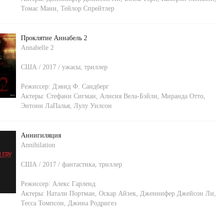
Томас Манн
,
Тейлор Спрейтлер
Проклятие Аннабель 2
Annabelle 2
США / 2017 / ужасы, триллер
Режиссер:
Дэвид Ф. Сандберг
Актеры:
Стефани Сигман
,
Алисия Вела-Бэйли
,
Миранда Отто
,
Энтони ЛаПалья
,
Лулу Уилсон
Аннигиляция
Annihilation
США / 2017 / фантастика, триллер
Режиссер:
Алекс Гарленд
Актеры:
Натали Портман
,
Оскар Айзек
,
Дженнифер Джейсон Ли
,
Тесса Томпсон
,
Джина Родригез