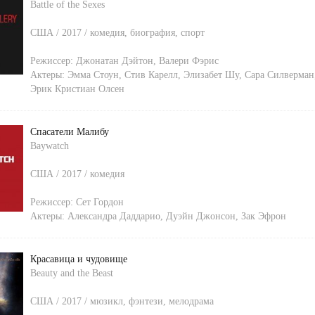
Battle of the Sexes
США / 2017 / комедия, биография, спорт
Режиссер:
Джонатан Дэйтон
,
Валери Фэрис
Актеры:
Эмма Стоун
,
Стив Карелл
,
Элизабет Шу
,
Сара Силверман
Эрик Кристиан Олсен
Спасатели Малибу
Baywatch
США / 2017 / комедия
Режиссер:
Сет Гордон
Актеры:
Александра Даддарио
,
Дуэйн Джонсон
,
Зак Эфрон
Красавица и чудовище
Beauty and the Beast
США / 2017 / мюзикл, фэнтези, мелодрама