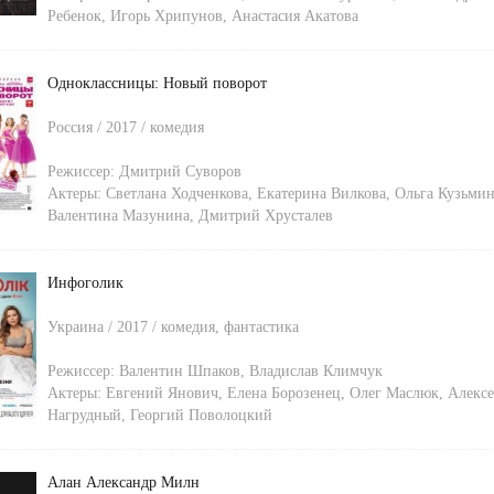
Ребенок
,
Игорь Хрипунов
,
Анастасия Акатова
Одноклассницы: Новый поворот
Россия / 2017 / комедия
Режиссер:
Дмитрий Суворов
Актеры:
Светлана Ходченкова
,
Екатерина Вилкова
,
Ольга Кузьмин
Валентина Мазунина
,
Дмитрий Хрусталев
Инфоголик
Украина / 2017 / комедия, фантастика
Режиссер:
Валентин Шпаков
,
Владислав Климчук
Актеры:
Евгений Янович
,
Елена Борозенец
,
Олег Маслюк
,
Алекс
Нагрудный
,
Георгий Поволоцкий
Алан Александр Милн