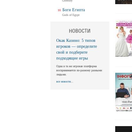
Grimsby
Боги Египта
Gods of Egypt
НОВОСТИ
Окак Казино: 5 типов
игроков — определите
свой и подберите
подходящие игры
Одна и та же игровая платформа
воспринимается по-разному разными
людьми.
все новости...