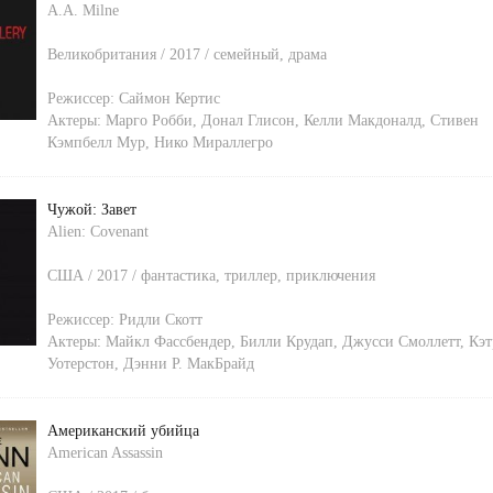
A.A. Milne
Великобритания / 2017 / семейный, драма
Режиссер:
Саймон Кертис
Актеры:
Марго Робби
,
Донал Глисон
,
Келли Макдоналд
,
Стивен
Кэмпбелл Мур
,
Нико Мираллегро
Чужой: Завет
Alien: Covenant
США / 2017 / фантастика, триллер, приключения
Режиссер:
Ридли Скотт
Актеры:
Майкл Фассбендер
,
Билли Крудап
,
Джусси Смоллетт
,
Кэт
Уотерстон
,
Дэнни Р. МакБрайд
Американский убийца
American Assassin