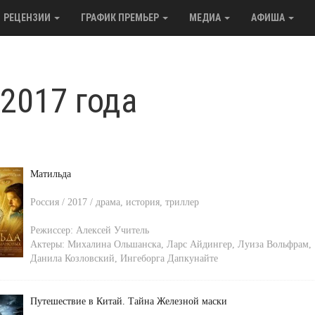
РЕЦЕНЗИИ
ГРАФИК ПРЕМЬЕР
МЕДИА
АФИША
2017 года
Матильда
Россия / 2017 / драма, история, триллер
Режиссер:
Алексей Учитель
Актеры:
Михалина Ольшанска
,
Ларс Айдингер
,
Луиза Вольфрам
,
Данила Козловский
,
Ингеборга Дапкунайте
Путешествие в Китай. Тайна Железной маски