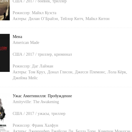
США / 2017 / боевик, триллер
Режиссер:
Майкл Куэста
Актеры:
Дилан О’Брайэн
,
Тейлор Китч
,
Майкл Китон
Мена
American Made
США / 2017 / триллер, криминал
Режиссер:
Даг Лайман
Актеры:
Том Круз
,
Донал Глисон
,
Джесси Племонс
,
Лола Кёрк
,
Джейма Мейс
Ужас Амитивилля: Пробуждение
Amityville: The Awakening
США / 2017 / ужасы, триллер
Режиссер:
Франк Халфун
Актеры:
Дженнифер Джейсон Ли
,
Белла Торн
,
Камерон Монахэн
,