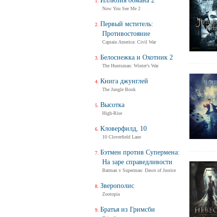
Иллюзия обмана 2
Now You See Me 2
Первый мститель:
Противостояние
Captain America: Civil War
Белоснежка и Охотник 2
The Huntsman: Winter's War
Книга джунглей
The Jungle Book
Высотка
High-Rise
Кловерфилд, 10
10 Cloverfield Lane
Бэтмен против Супермена:
На заре справедливости
Batman v Superman: Dawn of Justice
Зверополис
Zootopia
Братья из Гримсби