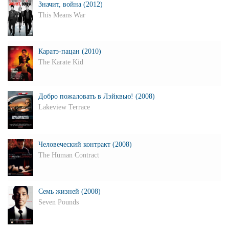
Значит, война (2012)
This Means War
Каратэ-пацан (2010)
The Karate Kid
Добро пожаловать в Лэйквью! (2008)
Lakeview Terrace
Человеческий контракт (2008)
The Human Contract
Семь жизней (2008)
Seven Pounds