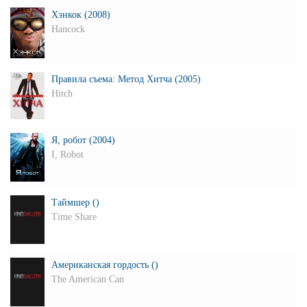
Хэнкок (2008)
Hancock
Правила съема: Метод Хитча (2005)
Hitch
Я, робот (2004)
I, Robot
Таймшер ()
Time Share
Американская гордость ()
The American Can