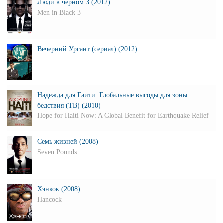
Люди в черном 3 (2012)
Men in Black 3
Вечерний Ургант (сериал) (2012)
Надежда для Гаити: Глобальные выгоды для зоны
бедствия (ТВ) (2010)
Hope for Haiti Now: A Global Benefit for Earthquake Relief
Семь жизней (2008)
Seven Pounds
Хэнкок (2008)
Hancock