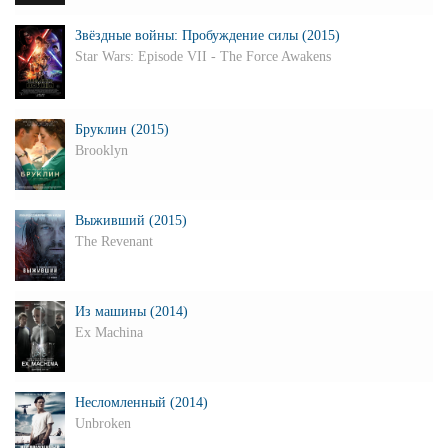
Звёздные войны: Пробуждение силы (2015)
Star Wars: Episode VII - The Force Awakens
Бруклин (2015)
Brooklyn
Выживший (2015)
The Revenant
Из машины (2014)
Ex Machina
Несломленный (2014)
Unbroken