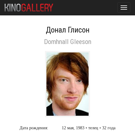
Toggl
navig
Донал Глисон
Domhnall Gleeson
Дата рождения:
12 мая, 1983 • телец • 32 года