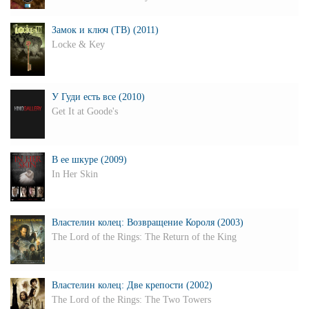
Замок и ключ (ТВ) (2011)
Locke & Key
У Гуди есть все (2010)
Get It at Goode's
В ее шкуре (2009)
In Her Skin
Властелин колец: Возвращение Короля (2003)
The Lord of the Rings: The Return of the King
Властелин колец: Две крепости (2002)
The Lord of the Rings: The Two Towers