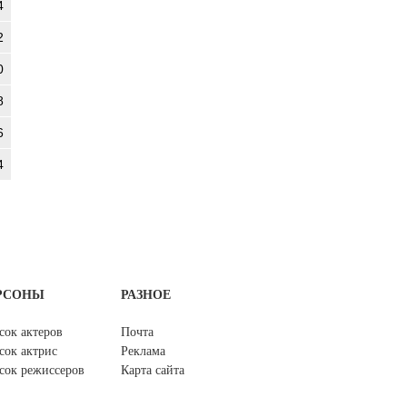
4
2
0
8
6
4
РСОНЫ
РАЗНОЕ
сок актеров
Почта
сок актрис
Реклама
сок режиссеров
Карта сайта