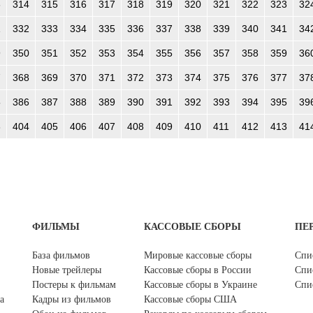
3
314
315
316
317
318
319
320
321
322
323
32
1
332
333
334
335
336
337
338
339
340
341
34
9
350
351
352
353
354
355
356
357
358
359
36
7
368
369
370
371
372
373
374
375
376
377
37
5
386
387
388
389
390
391
392
393
394
395
39
3
404
405
406
407
408
409
410
411
412
413
41
ФИЛЬМЫ
КАССОВЫЕ СБОРЫ
ПЕ
База фильмов
Мировые кассовые сборы
Спи
Новые трейлеры
Кассовые сборы в России
Спи
Постеры к фильмам
Кассовые сборы в Украине
Спи
а
Кадры из фильмов
Кассовые сборы США