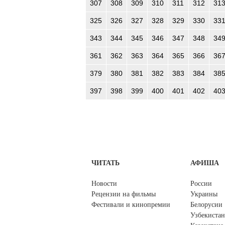
307
308
309
310
311
312
31
325
326
327
328
329
330
33
343
344
345
346
347
348
34
361
362
363
364
365
366
36
379
380
381
382
383
384
38
397
398
399
400
401
402
40
ЧИТАТЬ
АФИША
Новости
России
Рецензии на фильмы
Украины
Фестивали и кинопремии
Белорусии
Узбекистан