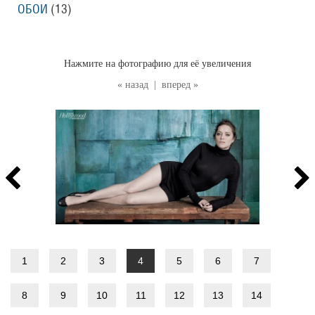
ОБОИ
(13
)
Нажмите на фотографию для её увеличения
« назад
|
вперед »
1
2
3
4
5
6
7
8
9
10
11
12
13
14