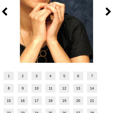
1
2
3
4
5
6
7
8
9
10
11
12
13
14
15
16
17
18
19
20
21