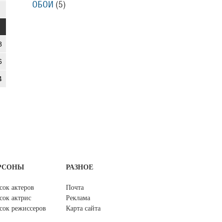
ОБОИ
(5)
8
6
4
РСОНЫ
РАЗНОЕ
сок актеров
Почта
сок актрис
Реклама
сок режиссеров
Карта сайта