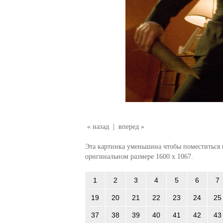
« назад
|
вперед »
Эта картинка уменьшина чтобы поместиться в
оригинальном размере 1600 x 1067.
1
2
3
4
5
6
7
19
20
21
22
23
24
25
37
38
39
40
41
42
43