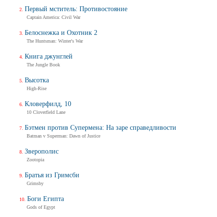
Первый мститель: Противостояние
Captain America: Civil War
Белоснежка и Охотник 2
The Huntsman: Winter's War
Книга джунглей
The Jungle Book
Высотка
High-Rise
Кловерфилд, 10
10 Cloverfield Lane
Бэтмен против Супермена: На заре справедливости
Batman v Superman: Dawn of Justice
Зверополис
Zootopia
Братья из Гримсби
Grimsby
Боги Египта
Gods of Egypt