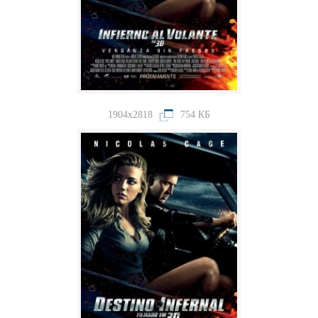
1904x2818
754 КБ