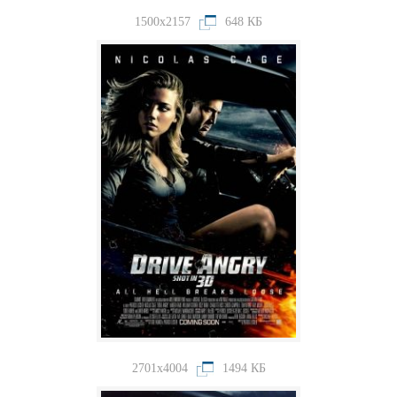
1500x2157
648 КБ
2701x4004
1494 КБ