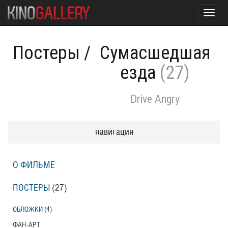
Toggl
navig
Постеры
/
Сумасшедшая
езда
(27)
Drive Angry
навигация
О ФИЛЬМЕ
ПОСТЕРЫ
(27)
ОБЛОЖКИ
(4)
ФАН-АРТ