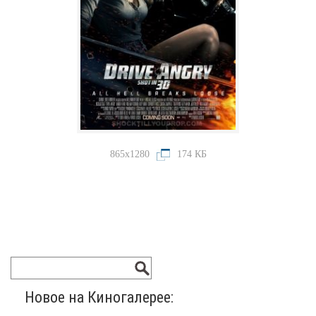
865x1280
174 КБ
Новое на Киногалерее: