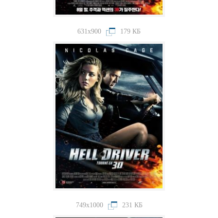
631x900
179 КБ
749x1000
231 КБ