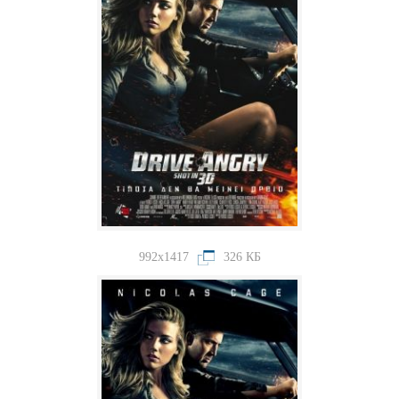
992x1417
326 КБ