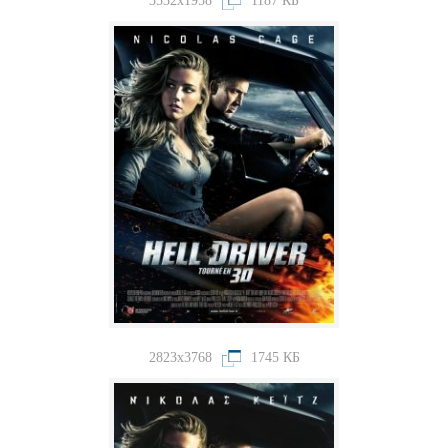
3532x1958
1187 КБ
2823x3768
1745 КБ