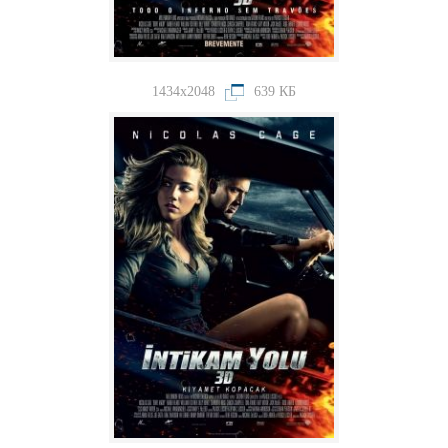
1434x2048
639 КБ