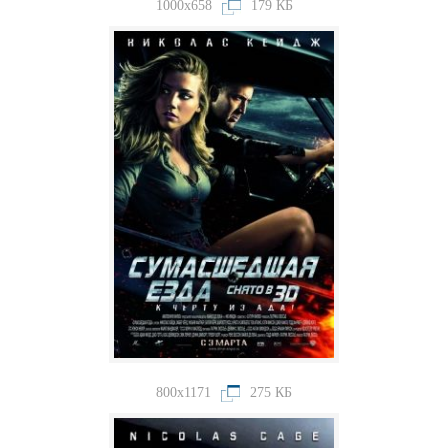
1000x658
179 КБ
800x1171
275 КБ