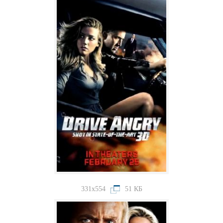
331x554
51 КБ