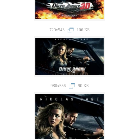
720x543
106 КБ
980x556
90 КБ