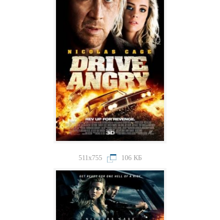
511x755
106 КБ