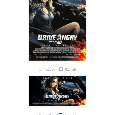
1547x2320
823 КБ