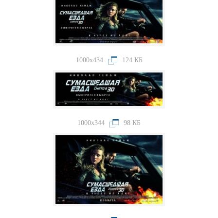
1000x434
124 КБ
1000x344
98 КБ