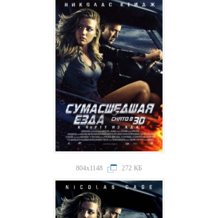
804x1148
272 КБ