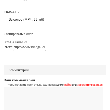
Не стучи дважды
Don't Knock Twice
Трейлер (на украинском)
СКАЧАТЬ:
Высокое (MP4, 33 мб)
Не стучи дважды
Скопировать в блог
Don't Knock Twice
Трейлер (на русском)
Комментарии
Ваш комментарий
Чтобы оставить свой отзыв, вам необходимо
войти
или
зарегистрироваться