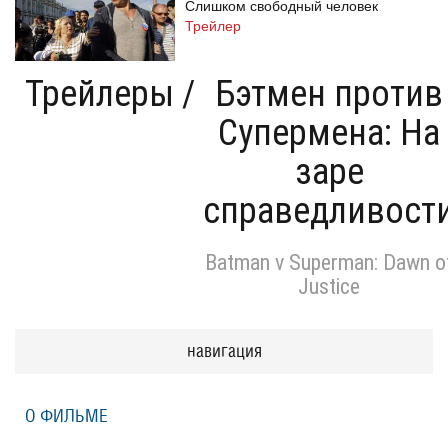
Слишком свободный человек
Трейлер
Трейлеры
/
Бэтмен против
Супермена: На
Одноклассницы: Новый поворот
Трейлер
заре
справедливост
Призраки Элоиз
Eloise
Batman v Superman: Dawn o
Трейлер (на русском языке)
Justice
навигация
Призраки Элоиз
Eloise
Трейлер
О ФИЛЬМЕ