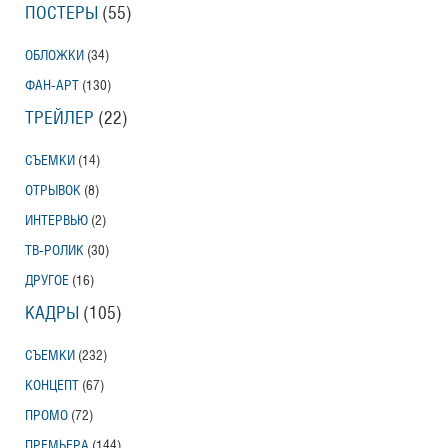
ПОСТЕРЫ
(55)
Тони Эрдманн
Toni Erdmann
ОБЛОЖКИ
(34)
Американский трейлер
ФАН-АРТ
(130)
ТРЕЙЛЕР
(22)
Вурдалаки
СЪЕМКИ
(14)
Трейлер
ОТРЫВОК
(8)
ИНТЕРВЬЮ
(2)
ТВ-РОЛИК
(30)
Защитники
ДРУГОЕ
(16)
Трейлер
КАДРЫ
(105)
СЪЕМКИ
(232)
КОНЦЕПТ
(67)
Лунный свет
Moonlight
ПРОМО
(72)
Трейлер (на русском языке)
ПРЕМЬЕРА
(144)