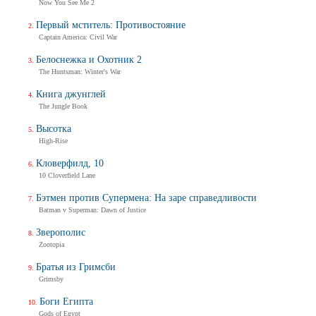
Now You See Me 2
Трейлер
Первый мститель: Противостояние
Captain America: Civil War
Белоснежка и Охотник 2
Балерина
The Huntsman: Winter's War
Ballerina
Тизер-трейлер (на русском)
Книга джунглей
The Jungle Book
Высотка
High-Rise
Балерина
Кловерфилд, 10
Ballerina
10 Cloverfield Lane
Тизер-трейлер
Бэтмен против Супермена: На заре справедливости
Batman v Superman: Dawn of Justice
Зверополис
Дух балтийский
Zootopia
Трейлер
Братья из Гримсби
Grimsby
Боги Египта
Gods of Egypt