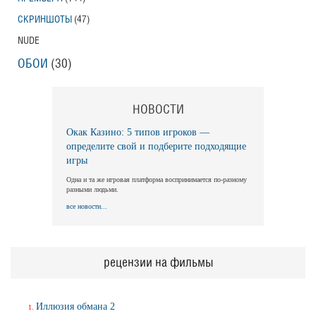
СКРИНШОТЫ
(47)
NUDE
Длинная ночь, короткое утро
Long Nights Short Mornings
ОБОИ
(30)
Трейлер
НОВОСТИ
Балерина
Окак Казино: 5 типов игроков —
Ballerina
определите свой и подберите подходящие
Трейлер (на русском)
игры
Одна и та же игровая платформа воспринимается по-разному
разными людьми.
все новости...
Балерина
Ballerina
Трейлер №2
рецензии на фильмы
Балерина
Иллюзия обмана 2
Ballerina