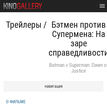
To
nav
Трейлеры
/
Бэтмен против
Супермена: На
заре
справедливост
Batman v Superman: Dawn o
Justice
навигация
О ФИЛЬМЕ