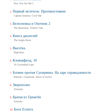
Now You See Me 2
Первый мститель: Противостояние
Captain America: Civil War
Белоснежка и Охотник 2
The Huntsman: Winter's War
Книга джунглей
The Jungle Book
Высотка
High-Rise
Кловерфилд, 10
10 Cloverfield Lane
Бэтмен против Супермена: На заре справедливости
Batman v Superman: Dawn of Justice
Зверополис
Zootopia
Братья из Гримсби
Grimsby
Боги Египта