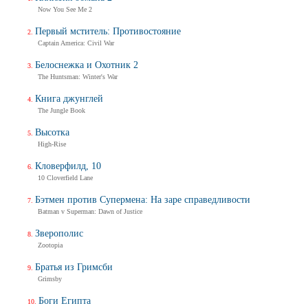
Now You See Me 2
Первый мститель: Противостояние
Captain America: Civil War
Белоснежка и Охотник 2
The Huntsman: Winter's War
Книга джунглей
The Jungle Book
Высотка
High-Rise
Кловерфилд, 10
10 Cloverfield Lane
Бэтмен против Супермена: На заре справедливости
Batman v Superman: Dawn of Justice
Зверополис
Zootopia
Братья из Гримсби
Grimsby
Боги Египта