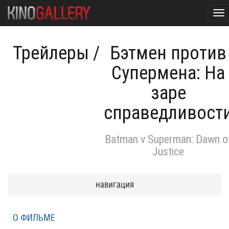
To
nav
Трейлеры
/
Бэтмен против
Супермена: На
заре
справедливост
Batman v Superman: Dawn o
Justice
навигация
О ФИЛЬМЕ