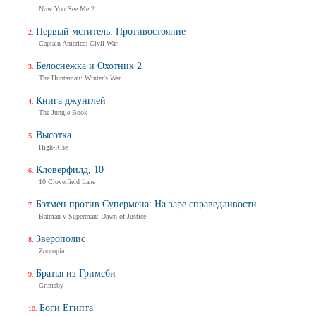
Now You See Me 2
Первый мститель: Противостояние
Captain America: Civil War
Белоснежка и Охотник 2
The Huntsman: Winter's War
Книга джунглей
The Jungle Book
Высотка
High-Rise
Кловерфилд, 10
10 Cloverfield Lane
Бэтмен против Супермена: На заре справедливости
Batman v Superman: Dawn of Justice
Зверополис
Zootopia
Братья из Гримсби
Grimsby
Боги Египта