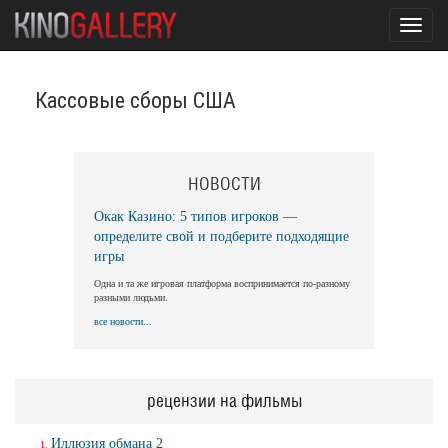
Toggl
navig
Кассовые сборы США
НОВОСТИ
Окак Казино: 5 типов игроков —
определите свой и подберите подходящие
игры
Одна и та же игровая платформа воспринимается по-разному
разными людьми.
все новости...
рецензии на фильмы
Иллюзия обмана 2