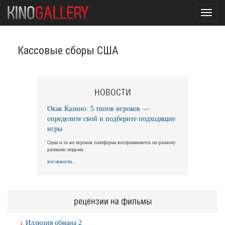
Toggl
navig
Кассовые сборы США
НОВОСТИ
Окак Казино: 5 типов игроков —
определите свой и подберите подходящие
игры
Одна и та же игровая платформа воспринимается по-разному
разными людьми.
все новости...
рецензии на фильмы
Иллюзия обмана 2