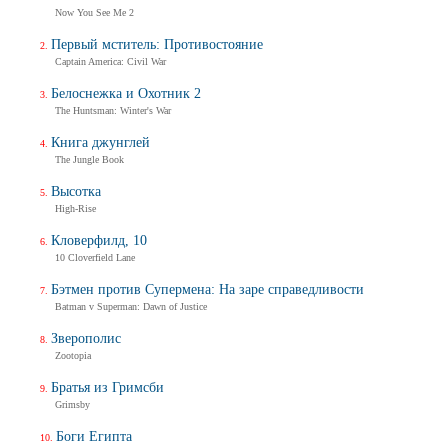
Now You See Me 2
Первый мститель: Противостояние
Captain America: Civil War
Белоснежка и Охотник 2
The Huntsman: Winter's War
Книга джунглей
The Jungle Book
Высотка
High-Rise
Кловерфилд, 10
10 Cloverfield Lane
Бэтмен против Супермена: На заре справедливости
Batman v Superman: Dawn of Justice
Зверополис
Zootopia
Братья из Гримсби
Grimsby
Боги Египта