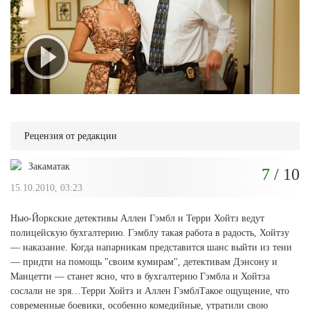
Рецензия от редакции
Закаматак
7
/ 10
15.10.2010, 03:23
Нью-Йоркские детективы Аллен Гэмбл и Терри Хойтз ведут
полицейскую бухгалтерию. Гэмблу такая работа в радость, Хойтзу
— наказание. Когда напарникам представится шанс выйти из тени
— придти на помощь "своим кумирам", детективам Дэнсону и
Манцетти — станет ясно, что в бухгалтерию Гэмбла и Хойтза
сослали не зря…Терри Хойтз и Аллен ГэмблТакое ощущение, что
современные боевики, особенно комедийные, утратили свою