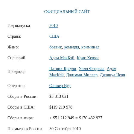
ОФИЦИАЛЬНЫЙ САЙТ
Год выпуска:
2010
Страна:
США
Жанр:
боевик
,
комедия
,
криминал
Сценарий:
Адам МакКэй
,
Крис Хенчи
Патрик Краули
,
Уилл Феррелл
,
Адам
Продюсер:
МакКэй
,
Джимми Миллер
,
Джошуа Черч
Оператор:
Оливер Вуд
Сборы в России:
$3 313 021
Сборы в США:
$119 219 978
Сборы в мире:
+ $51 212 949 = $170 432 927
Премьера в России:
30 Сентября 2010