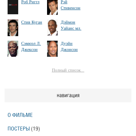
Роб Риггл
Рэй
Стивенсон
Стив Куган
Дэймон
Уайанс мл.
Сэмюэл Л.
Дуэйн
Джексон
Джонсон
Полный список...
навигация
О ФИЛЬМЕ
ПОСТЕРЫ
(19)