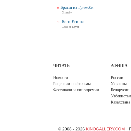
Братья из Гримсби
Grimsby
Боги Египта
Gods of Egypt
ЧИТАТЬ
АФИША
Новости
России
Рецензии на фильмы
Украины
Фестивали и кинопремии
Белорусии
Узбекистан
Казахстана
© 2008 - 2026
KINOGALLERY.COM
П