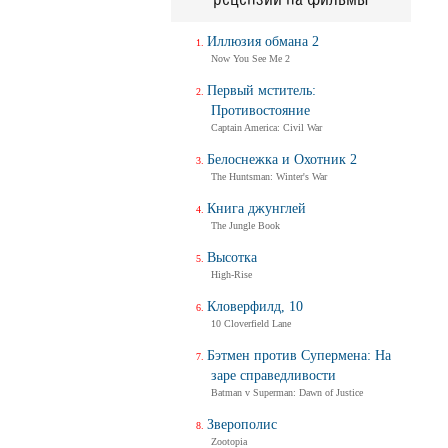
Иллюзия обмана 2
Now You See Me 2
Первый мститель:
Противостояние
Captain America: Civil War
Белоснежка и Охотник 2
The Huntsman: Winter's War
Книга джунглей
The Jungle Book
Высотка
High-Rise
Кловерфилд, 10
10 Cloverfield Lane
Бэтмен против Супермена: На
заре справедливости
Batman v Superman: Dawn of Justice
Зверополис
Zootopia