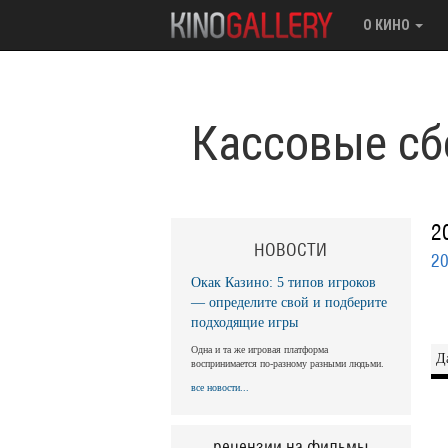
О КИНО
Кассовые сб
2
НОВОСТИ
2
Окак Казино: 5 типов игроков
— определите свой и подберите
подходящие игры
Одна и та же игровая платформа
Д
воспринимается по-разному разными людьми.
все новости...
рецензии на фильмы