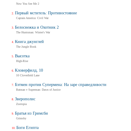
Now You See Me 2
Первый мститель: Противостояние
Captain America: Civil War
Белоснежка и Охотник 2
The Huntsman: Winter's War
Книга джунглей
The Jungle Book
Высотка
High-Rise
Кловерфилд, 10
10 Cloverfield Lane
Бэтмен против Супермена: На заре справедливости
Batman v Superman: Dawn of Justice
Зверополис
Zootopia
Братья из Гримсби
Grimsby
Боги Египта