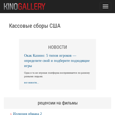
Toggl
navig
Кассовые сборы США
НОВОСТИ
Окак Казино: 5 типов игроков —
определите свой и подберите подходящие
игры
Одна и та же игровая платформа воспринимается по-разному
разными людьми.
все новости...
рецензии на фильмы
Иллюзия обмана 2