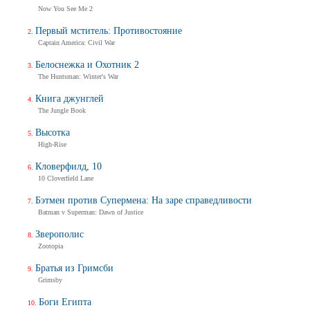
Now You See Me 2
Первый мститель: Противостояние
Captain America: Civil War
Белоснежка и Охотник 2
The Huntsman: Winter's War
Книга джунглей
The Jungle Book
Высотка
High-Rise
Кловерфилд, 10
10 Cloverfield Lane
Бэтмен против Супермена: На заре справедливости
Batman v Superman: Dawn of Justice
Зверополис
Zootopia
Братья из Гримсби
Grimsby
Боги Египта