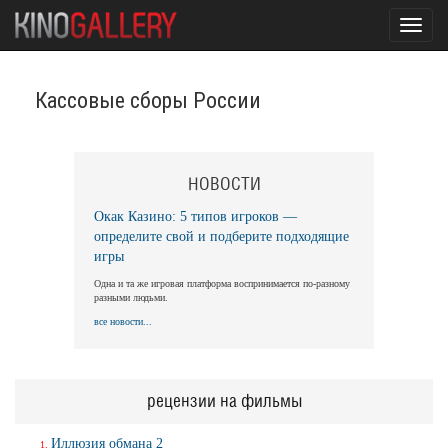
Toggl
navig
Кассовые сборы России
НОВОСТИ
Окак Казино: 5 типов игроков —
определите свой и подберите подходящие
игры
Одна и та же игровая платформа воспринимается по-разному
разными людьми.
все новости...
рецензии на фильмы
Иллюзия обмана 2