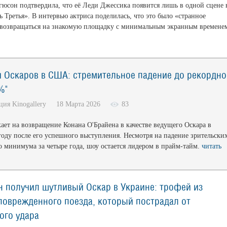
гюсон подтвердила, что её Леди Джессика появится лишь в одной сцене 
 Третья». В интервью актриса поделилась, что это было «странное
возвращаться на знакомую площадку с минимальным экранным времене
и Оскаров в США: стремительное падение до рекордно
%"
кция Kinogallery 18 Марта 2026
83
кает на возвращение Конана О'Брайена в качестве ведущего Оскара в
оду после его успешного выступления. Несмотря на падение зрительски
о минимума за четыре года, шоу остается лидером в прайм-тайм.
читать
 получил шутливый Оскар в Украине: трофей из
поврежденного поезда, который пострадал от
ого удара