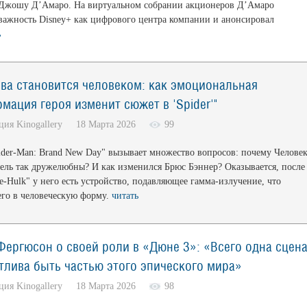
Джошу Д’Амаро. На виртуальном собрании акционеров Д’Амаро
важность Disney+ как цифрового центра компании и анонсировал
ь
ова становится человеком: как эмоциональная
мация героя изменит сюжет в 'Spider'"
кция Kinogallery 18 Марта 2026
99
ider-Man: Brand New Day" вызывает множество вопросов: почему Человек
тель так дружелюбны? И как изменился Брюс Бэннер? Оказывается, после
e-Hulk" у него есть устройство, подавляющее гамма-излучение, что
его в человеческую форму.
читать
Фергюсон о своей роли в «Дюне 3»: «Всего одна сцена
стлива быть частью этого эпического мира»
кция Kinogallery 18 Марта 2026
98