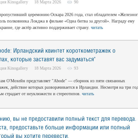
кция Kinogallery 18 Марта 2026
90
ропустивший церемонию Оскара 2026 года, стал обладателем «Железног
роль полковника Локджа в фильме «Одна битва за другой». Награду ему
краине, где актёр активно поддерживает страну.
читать
bode: Ирландский квинтет короткометражек о
ах, которые заставят вас задуматься"
кция Kinogallery 18 Марта 2026
93
ам О'Мохейн представляет "Abode" — сборник из пяти связанных
ажек, действие которых разворачивается в Ирландии. Несмотря на три го
ьм страдает от неуклюжести и стереотипов.
читать
нию, вы не предоставили полный текст для перевода.
та, предоставьте больше информации или полный
оторый вы хотите перевести.