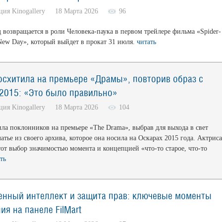
кция Kinogallery 18 Марта 2026
96
 возвращается в роли Человека-паука в первом трейлере фильма «Spider-
New Day», который выйдет в прокат 31 июля.
читать
осхитила на премьере «Драмы», повторив образ с
2015: «Это было правильно»
кция Kinogallery 18 Марта 2026
104
ила поклонников на премьере «The Drama», выбрав для выхода в свет
атье из своего архива, которое она носила на Оскарах 2015 года. Актриса
тот выбор значимостью момента и концепцией «что-то старое, что-то
ть
енный интеллект и защита прав: ключевые моменты
я на панеле FilMart