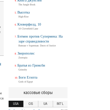
Книга джунглей
The Jungle Book
Высотка
High-Rise
Кловерфилд, 10
ю
10 Cloverfield Lane
е
Бэтмен против Супермена: На
заре справедливости
Batman v Superman: Dawn of Justice
Зверополис
Zootopia
н
Братья из Гримсби
Grimsby
Боги Египта
Gods of Egypt
кассовые сборы
м
тся
USA
CIS
UA
INT'L