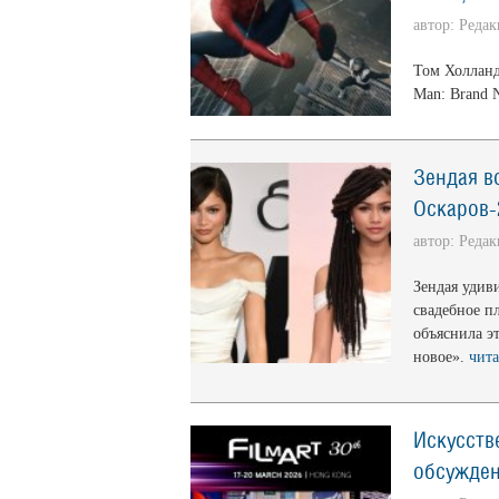
автор: Реда
Том Холланд
Man: Brand 
Зендая в
Оскаров-
автор: Реда
Зендая удив
свадебное пл
объяснила э
новое».
чита
Искусств
обсуждени