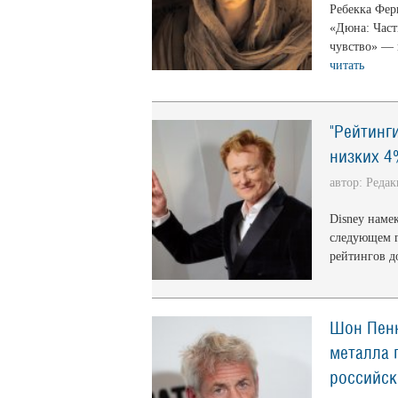
Ребекка Фер
«Дюна: Часть
чувство» — 
читать
"Рейтинг
низких 4
автор: Реда
Disney наме
следующем г
рейтингов д
Шон Пенн
металла 
российск