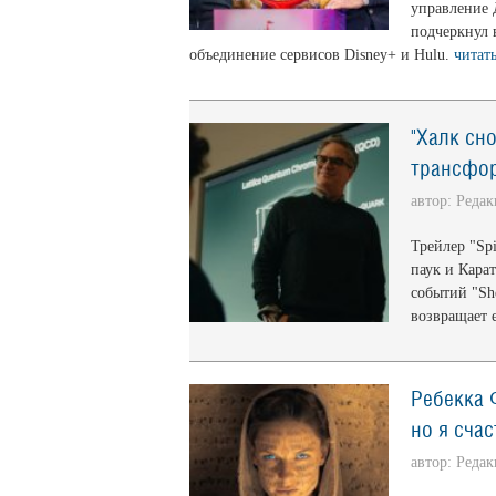
управление 
подчеркнул 
объединение сервисов Disney+ и Hulu.
читат
"Халк сн
трансфор
автор: Реда
Трейлер "Sp
паук и Кара
событий "Sh
возвращает 
Ребекка 
но я сча
автор: Реда