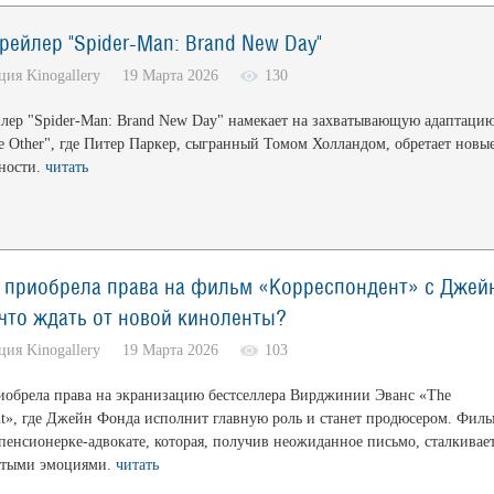
рейлер "Spider-Man: Brand New Day"
кция Kinogallery 19 Марта 2026
130
лер "Spider-Man: Brand New Day" намекает на захватывающую адаптаци
e Other", где Питер Паркер, сыгранный Томом Холландом, обретает новы
ности.
читать
e приобрела права на фильм «Корреспондент» с Джей
что ждать от новой киноленты?
кция Kinogallery 19 Марта 2026
103
риобрела права на экранизацию бестселлера Вирджинии Эванс «The
nt», где Джейн Фонда исполнит главную роль и станет продюсером. Филь
 пенсионерке-адвокате, которая, получив неожиданное письмо, сталкивае
ытыми эмоциями.
читать