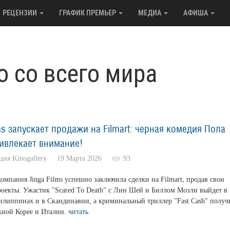
РЕЦЕНЗИИ
ГРАФИК ПРЕМЬЕР
МЕДИА
АФИША
о со всего мира
ms запускает продажи на Filmart: черная комедия Пола
ивлекает внимание!
кция Kinogallery 19 Марта 2026
93
омпания Jinga Films успешно заключила сделки на Filmart, продав свои
оекты. Ужастик "Scared To Death" с Лин Шей и Биллом Мозли выйдет в
илиппинах и в Скандинавии, а криминальный триллер "Fast Cash" получ
ной Корее и Италии.
читать