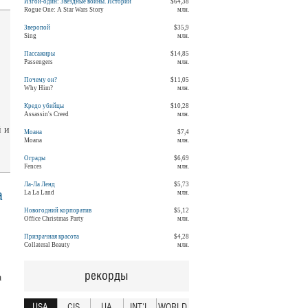
Изгой-один: Звёздные войны. Истории
$64,38
Rogue One: A Star Wars Story
млн.
Зверопой
$35,9
Sing
млн.
Пассажиры
$14,85
Passengers
млн.
Почему он?
$11,05
Why Him?
млн.
Кредо убийцы
$10,28
Assassin's Creed
млн.
й и
Моана
$7,4
Moana
млн.
Ограды
$6,69
Fences
млн.
Ла-Ла Ленд
$5,73
La La Land
млн.
а
Новогодний корпоратив
$5,12
Office Christmas Party
млн.
Призрачная красота
$4,28
Collateral Beauty
млн.
рекорды
а
USA
CIS
UA
INT'L
WORLD