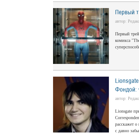
Первый т
автор: Реда
Первый трей
комикса "Th
суперспособ
Lionsgat
Фондой: 
автор: Реда
Lionsgate п
Corresponde
расскажет о
с давно заб