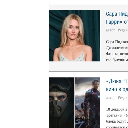
Сара Пид
Гарри» о
автор: Реда
Сара Пиджон
Джилленхолу
Фильм, осно
его будущим
«Дюна: Ч
кино в од
автор: Реда
18 декабря 
Третья» и «
блока будут
собирается у