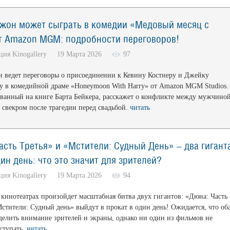
жон может сыграть в комедии «Медовый месяц с
т Amazon MGM: подробности переговоров!
кция Kinogallery 19 Марта 2026
97
 ведет переговоры о присоединении к Кевину Костнеру и Джейку
 в комедийной драме «Honeymoon With Harry» от Amazon MGM Studios.
ванный на книге Барта Бейкера, расскажет о конфликте между мужчино
 свекром после трагедии перед свадьбой.
читать
асть Третья» и «Мстители: Судный День» – два гигант
ин день: что это значит для зрителей?
кция Kinogallery 19 Марта 2026
94
в кинотеатрах произойдет масштабная битва двух гигантов: «Дюна: Часть
Мстители: Судный день» выйдут в прокат в один день! Ожидается, что об
 делить внимание зрителей и экраны, однако ни один из фильмов не
ступать.
читать