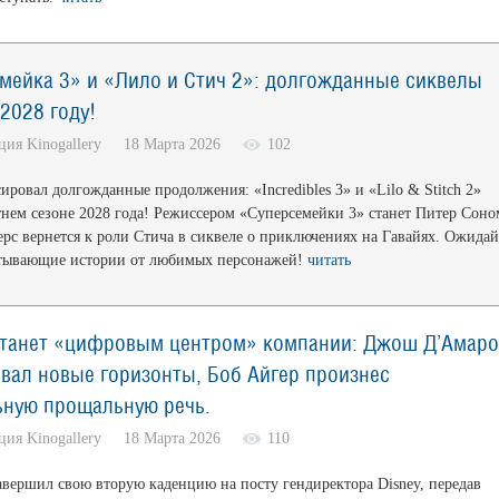
мейка 3» и «Лило и Стич 2»: долгожданные сиквелы
2028 году!
кция Kinogallery 18 Марта 2026
102
ировал долгожданные продолжения: «Incredibles 3» и «Lilo & Stitch 2»
тнем сезоне 2028 года! Режиссером «Суперсемейки 3» станет Питер Соно
ерс вернется к роли Стича в сиквеле о приключениях на Гавайях. Ожидай
атывающие истории от любимых персонажей!
читать
станет «цифровым центром» компании: Джош Д’Амаро
вал новые горизонты, Боб Айгер произнес
ьную прощальную речь.
кция Kinogallery 18 Марта 2026
110
авершил свою вторую каденцию на посту гендиректора Disney, передав