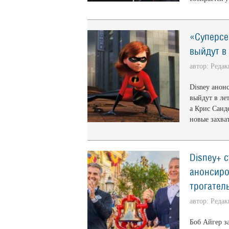
«Суперсе
выйдут в 
автор: Реда
Disney анонс
выйдут в ле
а Крис Санд
новые захв
Disney+ 
анонсиро
трогател
автор: Реда
Боб Айгер з