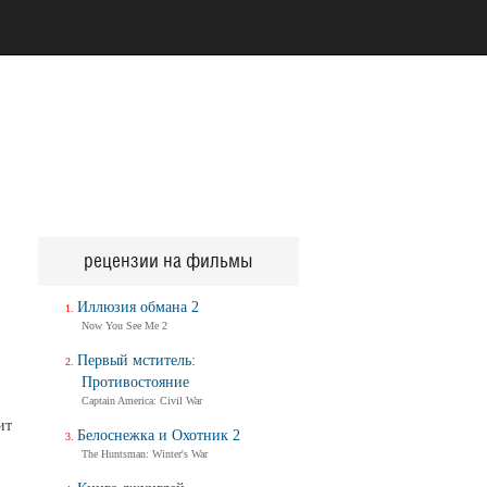
рецензии на фильмы
Иллюзия обмана 2
Now You See Me 2
Первый мститель:
Противостояние
Captain America: Civil War
ит
Белоснежка и Охотник 2
The Huntsman: Winter's War