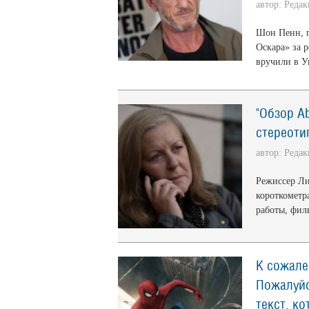
автор: Реда
Шон Пенн, п
Оскара» за 
вручили в У
"Обзор A
стереотип
автор: Реда
Режиссер Ли
короткометр
работы, фил
К сожале
Пожалуйс
текст, к