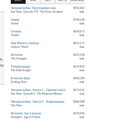
Звёздные войны: Пробуждение силы
$936,662
Star Wars: Episode VII - The Force Awakens
млн.
Аватар
$760,508
Avatar
млн.
Титаник
$658,673
Titanic
млн.
Мир Юрского периода
$652,271
Jurassic World
млн.
Мстители
$623,358
м,
The Avengers
млн.
те
Темный рыцарь
$534,859
The Dark Knight
млн.
В поисках Дори
$486,296
Finding Dory
млн.
Звездные войны: Эпизод 1 – Скрытая угроза
$474,545
Star Wars: Episode I - The Phantom Menace
млн.
Звёздные войны: Эпизод 4 – Новая надежда
$460,998
Star Wars
млн.
Мстители: Эра Альтрона
$459,006
Avengers: Age of Ultron
млн.