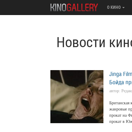
О КИНО
Новости кин
Jinga Fil
Бойда пр
автор: Реда
Британская к
жанровые пр
прокат на Ф
прокат в Юж