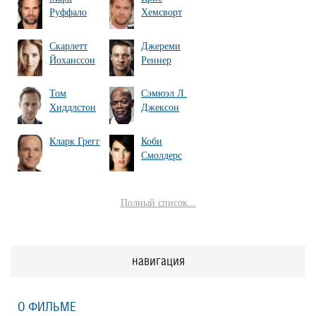
Руффало
Хемсворт
Скарлетт
Джереми
Йоханссон
Реннер
Том
Сэмюэл Л.
Хиддлстон
Джексон
Кларк Грегг
Коби
Смолдерс
Полный список...
навигация
О ФИЛЬМЕ