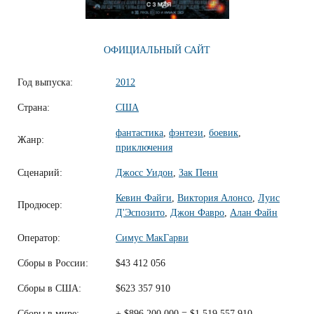
ОФИЦИАЛЬНЫЙ САЙТ
Год выпуска:
2012
Страна:
США
фантастика
,
фэнтези
,
боевик
,
Жанр:
приключения
Сценарий:
Джосс Уидон
,
Зак Пенн
Кевин Файги
,
Виктория Алонсо
,
Луис
Продюсер:
Д'Эспозито
,
Джон Фавро
,
Алан Файн
Оператор:
Симус МакГарви
Сборы в России:
$43 412 056
Сборы в США:
$623 357 910
Сборы в мире:
+ $896 200 000 = $1 519 557 910