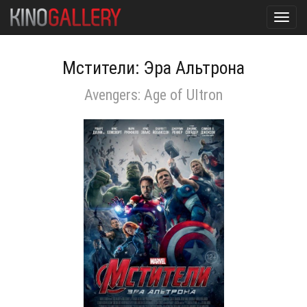
Toggl
navig
Мстители: Эра Альтрона
Avengers: Age of Ultron