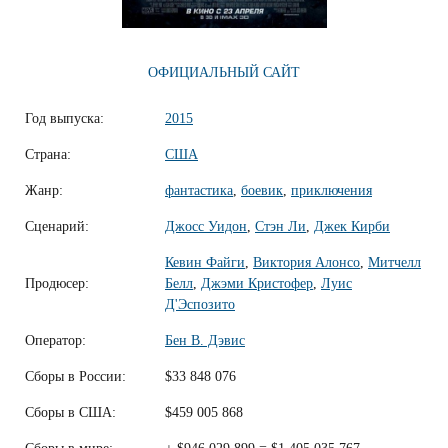
ОФИЦИАЛЬНЫЙ САЙТ
Год выпуска:
2015
Страна:
США
Жанр:
фантастика
,
боевик
,
приключения
Сценарий:
Джосс Уидон
,
Стэн Ли
,
Джек Кирби
Кевин Файги
,
Виктория Алонсо
,
Митчелл
Продюсер:
Белл
,
Джэми Кристофер
,
Луис
Д'Эспозито
Оператор:
Бен В. Дэвис
Сборы в России:
$33 848 076
Сборы в США:
$459 005 868