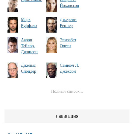
Йоханссон
Марк
Джереми
Руффало
Реннер
Аарон
Элизабет
Тейлор-
Олсен
Джонсон
Джеймс
Сэмюэл Л.
Спэйдер
Джексон
Полный список...
навигация